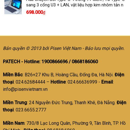
sang 3 cổng U3 + LAN, vật liệu hợp kim nhôm tản n
698.000
₫
Bản quyền © 2013 bởi Pisen Việt Nam - Bảo lưu mọi quyền.
PATECH - Hotline: 1900866696 / 0868186060
Miền Bắc
: B26+27 Khu B, Hoàng Cầu, Đống Đa, Hà Nội.
Điện
thoại
: 024.62684444 –
Hotline
: 024.66636999 -
Email
:
info@pisenvietnam.vn
Miền Trung
: 24 Nguyễn Đức Trung, Thanh Khê, Đà Nẵng.
Điện
thoại
: 023.6655.2777
Miền Nam
: 730/8 Lạc Long Quân, Phường 9, Tân Bình, TP. Hồ