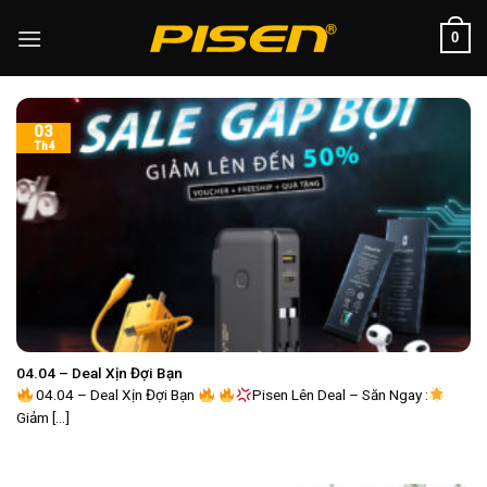
Skip
0
to
content
03
Th4
04.04 – Deal Xịn Đợi Bạn
04.04 – Deal Xịn Đợi Bạn
Pisen Lên Deal – Săn Ngay :
Giảm [...]