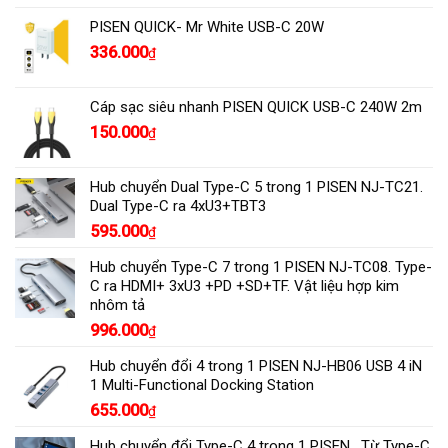
PISEN QUICK- Mr White USB-C 20W
336.000
₫
Cáp sạc siêu nhanh PISEN QUICK USB-C 240W 2m
150.000
₫
Hub chuyển Dual Type-C 5 trong 1 PISEN NJ-TC21.
Dual Type-C ra 4xU3+TBT3
595.000
₫
Hub chuyển Type-C 7 trong 1 PISEN NJ-TC08. Type-
C ra HDMI+ 3xU3 +PD +SD+TF. Vật liệu hợp kim
nhôm tả
996.000
₫
Hub chuyển đổi 4 trong 1 PISEN NJ-HB06 USB 4 iN
1 Multi-Functional Docking Station
655.000
₫
Hub chuyển đổi Type-C 4 trong 1 PISEN , Từ Type-C